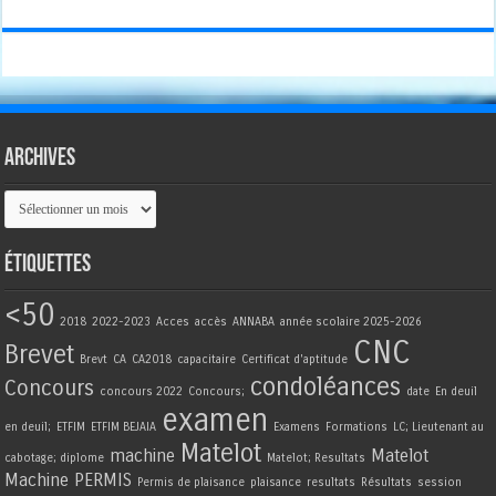
Archives
Archives
Étiquettes
<50
2018
2022-2023
Acces
accès
ANNABA
année scolaire 2025-2026
CNC
Brevet
Brevt
CA
CA2018
capacitaire
Certificat d'aptitude
condoléances
Concours
concours 2022
Concours;
date
En deuil
examen
en deuil;
ETFIM
ETFIM BEJAIA
Examens
Formations
LC; Lieutenant au
Matelot
machine
Matelot
cabotage; diplome
Matelot; Resultats
Machine
PERMIS
Permis de plaisance
plaisance
resultats
Résultats
session