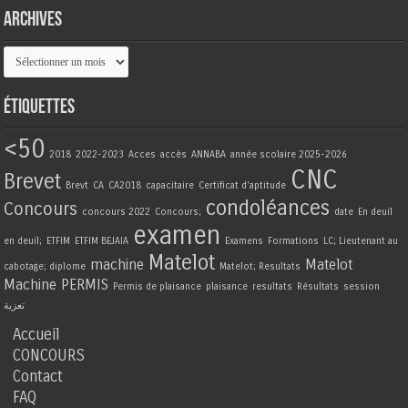
Archives
Archives
Étiquettes
<50
2018
2022-2023
Acces
accès
ANNABA
année scolaire 2025-2026
CNC
Brevet
Brevt
CA
CA2018
capacitaire
Certificat d'aptitude
condoléances
Concours
concours 2022
Concours;
date
En deuil
examen
en deuil;
ETFIM
ETFIM BEJAIA
Examens
Formations
LC; Lieutenant au
Matelot
machine
Matelot
cabotage; diplome
Matelot; Resultats
Machine
PERMIS
Permis de plaisance
plaisance
resultats
Résultats
session
تعزية
Accueil
CONCOURS
Contact
FAQ