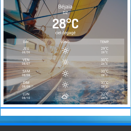
Béjaïa
DZ
28
°
C
ciel dégagé
DAY
COND.
TEMP.
°
JEU
29
C
°
08/06
26
C
°
VEN
30
C
°
08/07
26
C
°
SAM
30
C
°
08/08
28
C
°
DIM
33
C
°
08/09
28
C
°
LUN
32
C
°
08/10
29
C