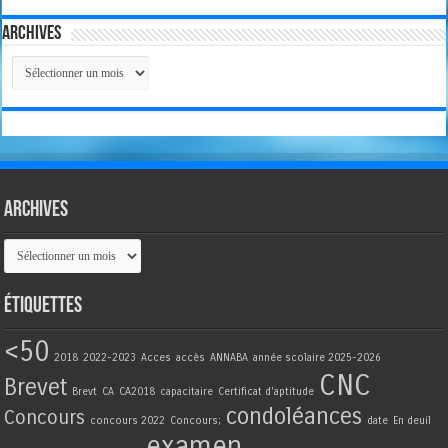
Archives
Archives
Archives
Archives
Étiquettes
<50
2018
2022-2023
Acces
accès
ANNABA
année scolaire 2025-2026
CNC
Brevet
Brevt
CA
CA2018
capacitaire
Certificat d'aptitude
condoléances
Concours
concours 2022
Concours;
date
En deuil
examen