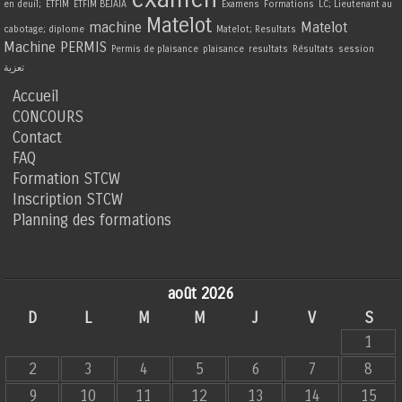
en deuil;
ETFIM
ETFIM BEJAIA
Examens
Formations
LC; Lieutenant au
Matelot
machine
Matelot
cabotage; diplome
Matelot; Resultats
Machine
PERMIS
Permis de plaisance
plaisance
resultats
Résultats
session
تعزية
Accueil
CONCOURS
Contact
FAQ
Formation STCW
Inscription STCW
Planning des formations
août 2026
D
L
M
M
J
V
S
1
2
3
4
5
6
7
8
9
10
11
12
13
14
15